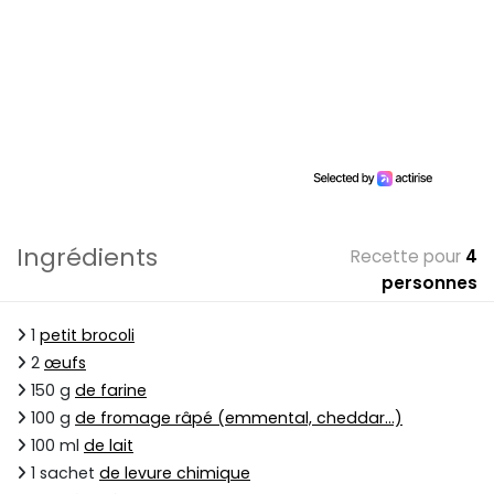
Ingrédients
Recette pour
4
personnes
1
petit brocoli
2
œufs
150 g
de farine
100 g
de fromage râpé (emmental, cheddar…)
100 ml
de lait
1 sachet
de levure chimique