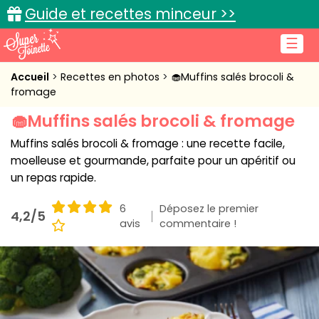
Guide et recettes minceur >>
☰
Accueil
Accueil
Recettes en photos
🧁Muffins salés brocoli &
fromage
Recettes de cuisine
🧁Muffins salés brocoli & fromage
Cuisine pratique
Muffins salés brocoli & fromage : une recette facile,
moelleuse et gourmande, parfaite pour un apéritif ou
L'actu cuisine
un repas rapide.
6
Déposez le premier
4,2/5
avis
commentaire !
Connexion