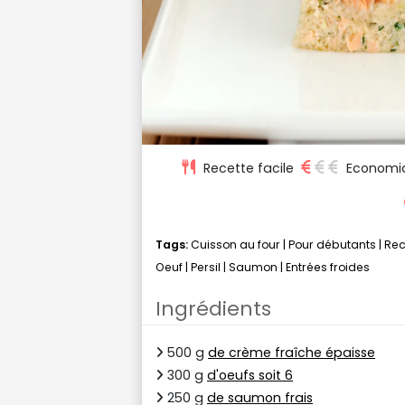
Recette facile
Economi
Tags:
Cuisson au four
|
Pour débutants
|
Rec
Oeuf
|
Persil
|
Saumon
|
Entrées froides
Ingrédients
500 g
de crème fraîche épaisse
300 g
d'oeufs soit 6
250 g
de saumon frais