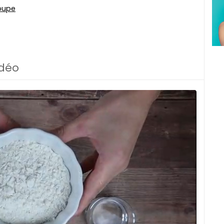
soupe
idéo