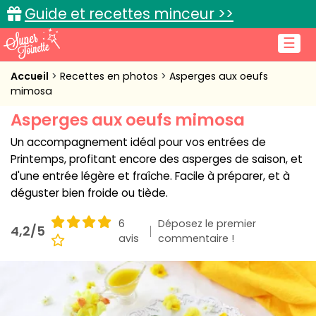
Guide et recettes minceur >>
☰
Accueil
Accueil
Recettes en photos
Asperges aux oeufs
mimosa
Recettes de cuisine
Asperges aux oeufs mimosa
Cuisine pratique
Un accompagnement idéal pour vos entrées de
Printemps, profitant encore des asperges de saison, et
L'actu cuisine
d'une entrée légère et fraîche. Facile à préparer, et à
déguster bien froide ou tiède.
6
Déposez le premier
4,2/5
avis
Connexion
commentaire !