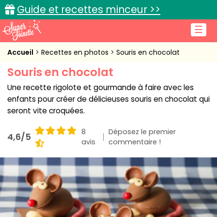
Guide et recettes minceur >>
☰
Accueil
Accueil
Recettes en photos
Souris en chocolat
Souris en chocolat
Recettes de cuisine
Une recette rigolote et gourmande à faire avec les
Cuisine pratique
enfants pour créer de délicieuses souris en chocolat qui
seront vite croquées.
L'actu cuisine
8
Déposez le premier
4,6/5
avis
commentaire !
Connexion