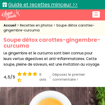
Guide et recettes minceur >>
☰
Accueil
Accueil
Recettes en photos
Soupe détox carottes-
gingembre-curcuma
Recettes de cuisine
Soupe détox carottes-gingembre-
curcuma
Cuisine pratique
Le gingembre et le curcuma sont bien connus pour
L'actu cuisine
leurs vertus digestives et anti-inflammatoires. Cette
soupe, pleine de saveurs, est une invitation au voyage.
6
Déposez le premier
4,5/5
Connexion
avis
commentaire !