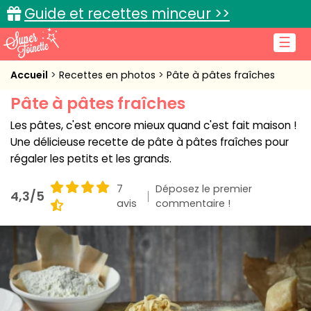
Guide et recettes minceur >>
☰
Accueil
Accueil
Recettes en photos
Pâte à pâtes fraîches
Pâte à pâtes fraîches
Recettes de cuisine
Les pâtes, c'est encore mieux quand c'est fait maison !
Cuisine pratique
Une délicieuse recette de pâte à pâtes fraîches pour
régaler les petits et les grands.
L'actu cuisine
7
Déposez le premier
4,3/5
avis
commentaire !
Connexion