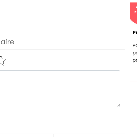
P
aire
P
p
p