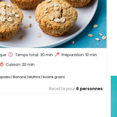
que
Temps total:
30 min
Préparation: 10 min
Cuisson: 20 min
rapides
|
Banane
|
Muffins
|
Avoine grains
Recette pour
6 personnes