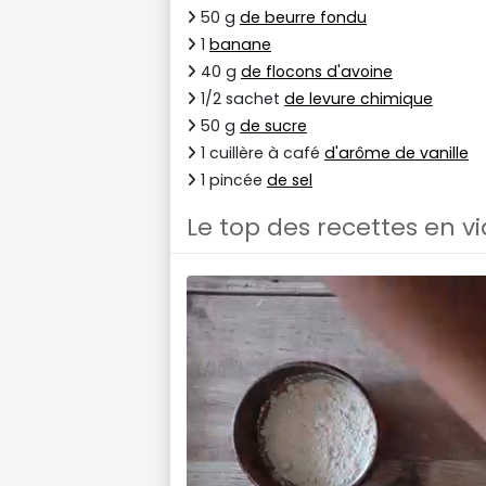
50 g
de beurre fondu
1
banane
40 g
de flocons d'avoine
1/2 sachet
de levure chimique
50 g
de sucre
1 cuillère à café
d'arôme de vanille
1 pincée
de sel
Le top des recettes en v