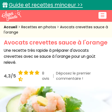
Guide et recettes minceur >>
☰
Accueil
Accueil
Recettes en photos
Avocats crevettes sauce à
l'orange
Recettes de cuisine
Avocats crevettes sauce à l'orange
Cuisine pratique
Une recette très rapide à préparer d'avocats
crevettes avec se sauce à l'orange pour un goût
L'actu cuisine
relevé.
8
Déposez le premier
4,3/5
avis
commentaire !
Connexion