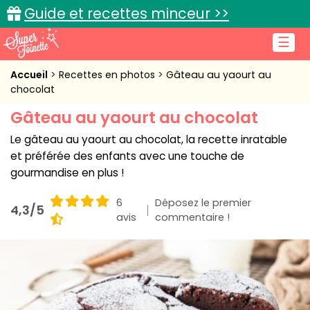
Guide et recettes minceur >>
☰
Accueil
Accueil
Recettes en photos
Gâteau au yaourt au
chocolat
Recettes de cuisine
Gâteau au yaourt au chocolat
Cuisine pratique
Le gâteau au yaourt au chocolat, la recette inratable
et préférée des enfants avec une touche de
L'actu cuisine
gourmandise en plus !
6
Déposez le premier
4,3/5
avis
commentaire !
Connexion