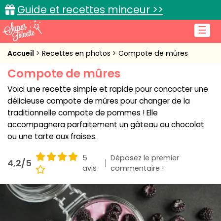
Guide et recettes minceur >>
☰
Accueil
Accueil
Recettes en photos
Compote de mûres
Compote de mûres
Recettes de cuisine
Voici une recette simple et rapide pour concocter une
Cuisine pratique
délicieuse compote de mûres pour changer de la
traditionnelle compote de pommes ! Elle
L'actu cuisine
accompagnera parfaitement un gâteau au chocolat
ou une tarte aux fraises.
5
Déposez le premier
4,2/5
Connexion
avis
commentaire !