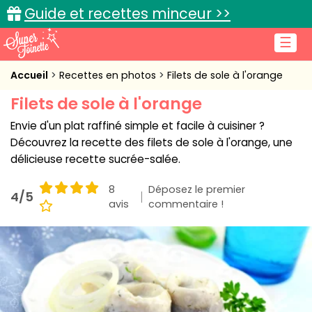
Guide et recettes minceur >>
☰
Accueil
Accueil
Recettes en photos
Filets de sole à l'orange
Filets de sole à l'orange
Recettes de cuisine
Envie d'un plat raffiné simple et facile à cuisiner ?
Cuisine pratique
Découvrez la recette des filets de sole à l'orange, une
délicieuse recette sucrée-salée.
L'actu cuisine
8
Déposez le premier
4/5
avis
commentaire !
Connexion