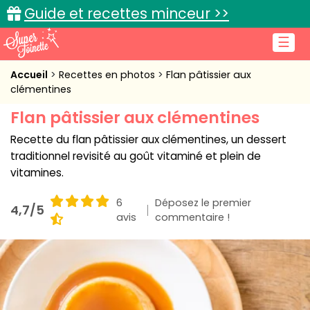
Guide et recettes minceur >>
☰
Accueil
Accueil
Recettes en photos
Flan pâtissier aux
clémentines
Recettes de cuisine
Flan pâtissier aux clémentines
Cuisine pratique
Recette du flan pâtissier aux clémentines, un dessert
traditionnel revisité au goût vitaminé et plein de
L'actu cuisine
vitamines.
6
Déposez le premier
4,7/5
avis
commentaire !
Connexion