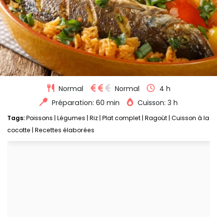
Normal
Normal
4 h
Préparation: 60 min
Cuisson: 3 h
Tags:
Poissons
|
Légumes
|
Riz
|
Plat complet
|
Ragoût
|
Cuisson à la
cocotte
|
Recettes élaborées