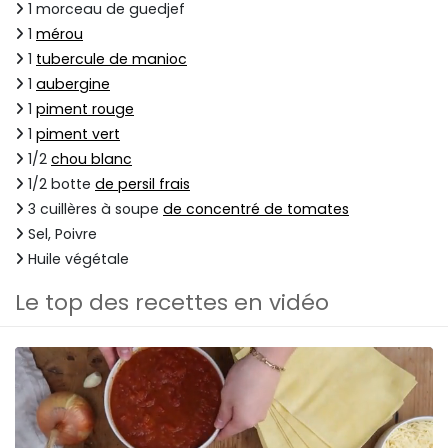
1 morceau de guedjef
1
mérou
1
tubercule de manioc
1
aubergine
1
piment rouge
1
piment vert
1/2
chou blanc
1/2 botte
de persil frais
3 cuillères à soupe
de concentré de tomates
Sel, Poivre
Huile végétale
Le top des recettes en vidéo