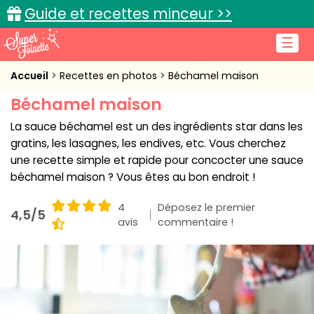
Guide et recettes minceur >>
☰
Accueil
Accueil
Recettes en photos
Béchamel maison
Béchamel maison
Recettes de cuisine
La sauce béchamel est un des ingrédients star dans les
Cuisine pratique
gratins, les lasagnes, les endives, etc. Vous cherchez
une recette simple et rapide pour concocter une sauce
L'actu cuisine
béchamel maison ? Vous êtes au bon endroit !
4
Déposez le premier
4,5/5
avis
commentaire !
Connexion