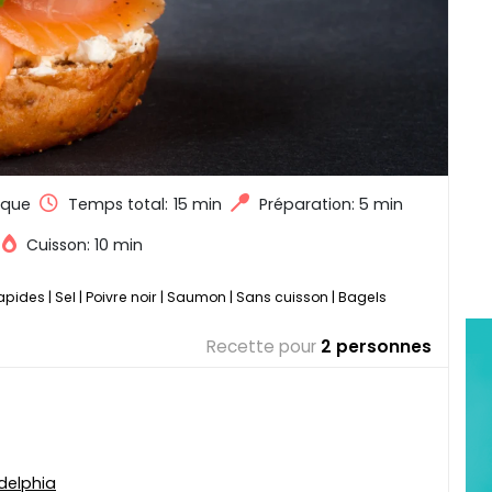
ique
Temps total:
15 min
Préparation: 5 min
Cuisson: 10 min
rapides
|
Sel
|
Poivre noir
|
Saumon
|
Sans cuisson
|
Bagels
Recette pour
2 personnes
delphia