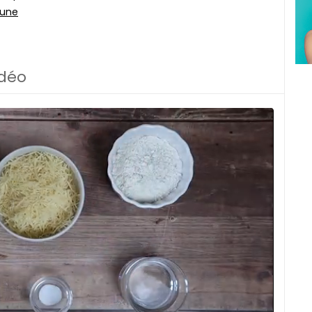
aune
idéo