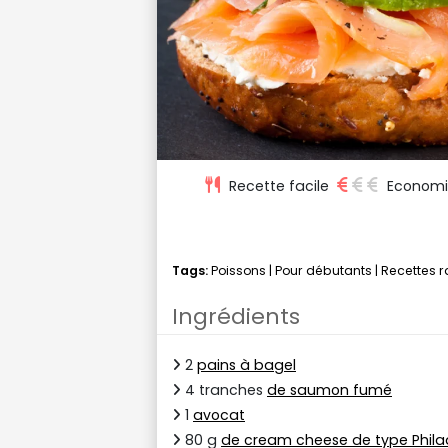
Recette facile
Econom
Tags:
Poissons
|
Pour débutants
|
Recettes 
Ingrédients
2
pains à bagel
4 tranches
de saumon fumé
1
avocat
80 g
de cream cheese de type Phila