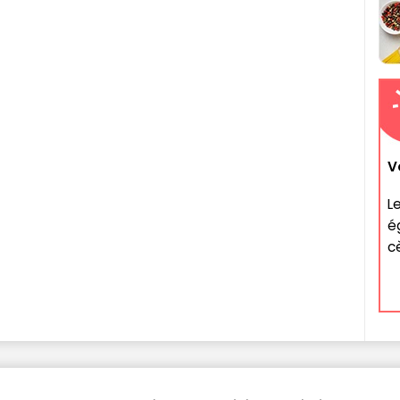
V
L
é
c