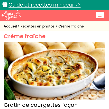
Guide et recettes minceur >>
☰
Accueil
Accueil
Recettes en photos
Crème fraîche
Crème fraîche
Recettes de cuisine
Cuisine pratique
L'actu cuisine
Connexion
Gratin de courgettes façon