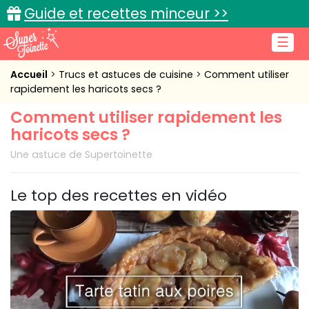
Guide et recettes minceur >>
☰
Accueil
Accueil
Trucs et astuces de cuisine
Comment utiliser
rapidement les haricots secs ?
Recettes de cuisine
Comment utiliser rapidement les
haricots secs ?
Cuisine pratique
Une astuce de Supertoinette
L'actu cuisine
Le top des recettes en vidéo
Connexion