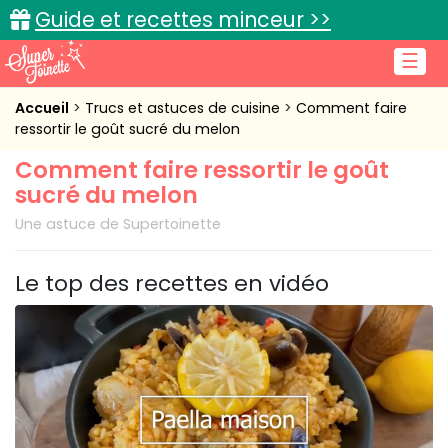
Guide et recettes minceur >>
☰
Accueil
Accueil
Trucs et astuces de cuisine
Comment faire
ressortir le goût sucré du melon
Recettes de cuisine
Comment faire ressortir le goût
sucré du melon
Cuisine pratique
Une astuce de Supertoinette
L'actu cuisine
Le top des recettes en vidéo
Connexion