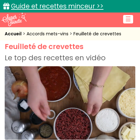
Guide et recettes minceur >>
☰
Accueil
Accueil
Accords mets-vins
Feuilleté de crevettes
Feuilleté de crevettes
Recettes de cuisine
Le top des recettes en vidéo
Cuisine pratique
L'actu cuisine
Connexion