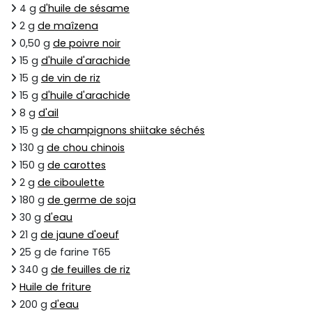
4 g
d'huile de sésame
2 g
de maîzena
0,50 g
de poivre noir
15 g
d'huile d'arachide
15 g
de vin de riz
15 g
d'huile d'arachide
8 g
d'ail
15 g
de champignons shiitake séchés
130 g
de chou chinois
150 g
de carottes
2 g
de ciboulette
180 g
de germe de soja
30 g
d'eau
21 g
de jaune d'oeuf
25 g de farine T65
340 g
de feuilles de riz
Huile de friture
200 g
d'eau