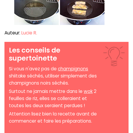
Auteur:
Lucie R.
Les conseils de
supertoinette
Si vous n'avez pas de
champignons
shiitake séchés, utiliser simplement des
champignons noirs séchés.
Surtout ne jamais mettre dans le
wok
2
feuilles de riz, elles se colleraient et
toutes les deux seraient perdues !
Attention lisez bien la recette avant de
commencer et faire les préparations.