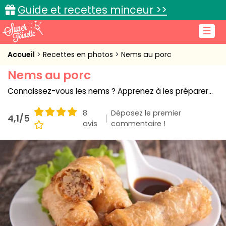
Guide et recettes minceur >>
☰
Accueil
Accueil
Recettes en photos
Nems au porc
Nems au porc
Recettes de cuisine
Connaissez-vous les nems ? Apprenez à les préparer...
Cuisine pratique
8
Déposez le premier
4,1/5
L'actu cuisine
avis
commentaire !
Connexion