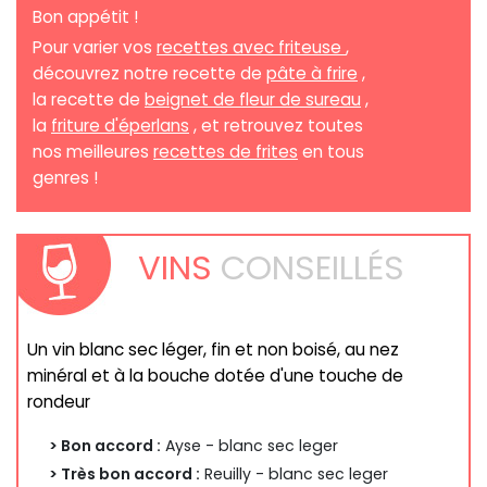
Bon appétit !
Pour varier vos
recettes avec friteuse
,
découvrez notre recette de
pâte à frire
,
la recette de
beignet de fleur de sureau
,
la
friture d'éperlans
, et retrouvez toutes
nos meilleures
recettes de frites
en tous
genres !
VINS
CONSEILLÉS
Un vin blanc sec léger, fin et non boisé, au nez
minéral et à la bouche dotée d'une touche de
rondeur
> Bon accord :
Ayse - blanc sec leger
> Très bon accord :
Reuilly - blanc sec leger