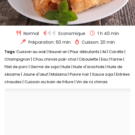
Normal
Economique
1 h 40 min
Préparation: 60 min
Cuisson: 20 min
Tags:
Cuisson au wok
|
Nouvel an
|
Pour débutants
|
Ail
|
Carotte
|
Champignon
|
Chou chinois pak-choi
|
Ciboulette
|
Eau
|
Farine
|
Filet de porc
|
Germe de soja
|
Huile
|
Huile d'arachide
|
Huile de
sésame
|
Jaune d'oeuf
|
Maïzena
|
Poivre noir
|
Sauce soja
|
Entrées
chaudes
|
Cuisson au bain de friture
|
Vin de riz chinois