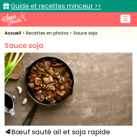
Guide et recettes minceur >>
☰
Accueil
Accueil
Recettes en photos
Sauce soja
Sauce soja
Recettes de cuisine
Cuisine pratique
L'actu cuisine
Connexion
🥩Bœuf sauté ail et soja rapide