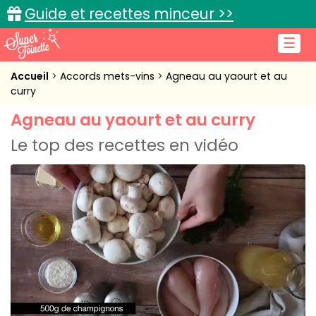
Guide et recettes minceur >>
☰
Accueil
Accueil
Accords mets-vins
Agneau au yaourt et au
curry
Recettes de cuisine
Agneau au yaourt et au curry
Cuisine pratique
Le top des recettes en vidéo
L'actu cuisine
Connexion