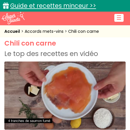
Guide et recettes minceur >>
☰
Accueil
Accueil
Accords mets-vins
Chili con carne
Chili con carne
Recettes de cuisine
Le top des recettes en vidéo
Cuisine pratique
L'actu cuisine
Connexion