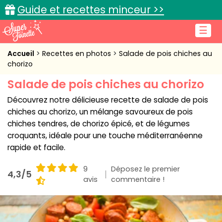
Guide et recettes minceur >>
☰
Accueil
Accueil
Recettes en photos
Salade de pois chiches au
chorizo
Recettes de cuisine
Salade de pois chiches au chorizo
Cuisine pratique
Découvrez notre délicieuse recette de salade de pois
chiches au chorizo, un mélange savoureux de pois
L'actu cuisine
chiches tendres, de chorizo épicé, et de légumes
croquants, idéale pour une touche méditerranéenne
rapide et facile.
Connexion
9
Déposez le premier
4,3/5
avis
commentaire !