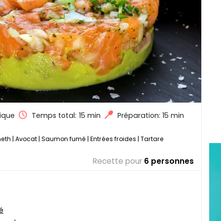
ique
Temps total:
15 min
Préparation: 15 min
neth
|
Avocat
|
Saumon fumé
|
Entrées froides
|
Tartare
Recette pour
6 personnes
lé