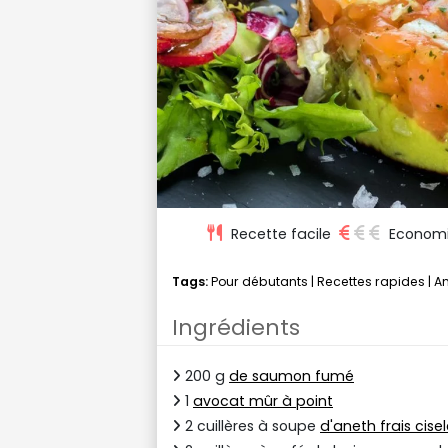
Recette facile
Econom
Tags:
Pour débutants
|
Recettes rapides
|
A
Ingrédients
200 g
de saumon fumé
1
avocat mûr à point
2 cuillères à soupe
d'aneth frais cise