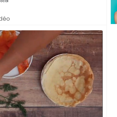
bocal
idéo