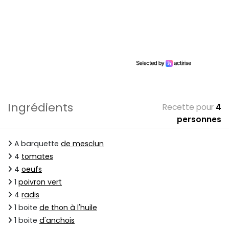
Ingrédients
Recette pour
4
personnes
A barquette
de mesclun
4
tomates
4
oeufs
1
poivron vert
4
radis
1 boite
de thon à l'huile
1 boite
d'anchois