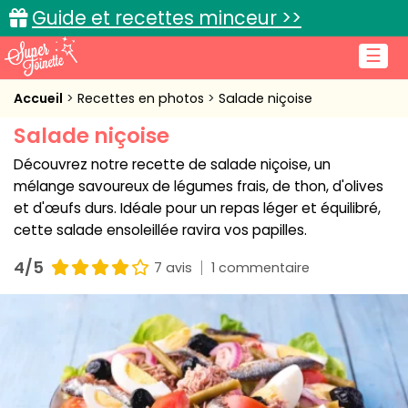
Guide et recettes minceur >>
☰
Accueil
Accueil
Recettes en photos
Salade niçoise
Salade niçoise
Recettes de cuisine
Découvrez notre recette de salade niçoise, un
Cuisine pratique
mélange savoureux de légumes frais, de thon, d'olives
et d'œufs durs. Idéale pour un repas léger et équilibré,
L'actu cuisine
cette salade ensoleillée ravira vos papilles.
4/5
7 avis
1 commentaire
Connexion