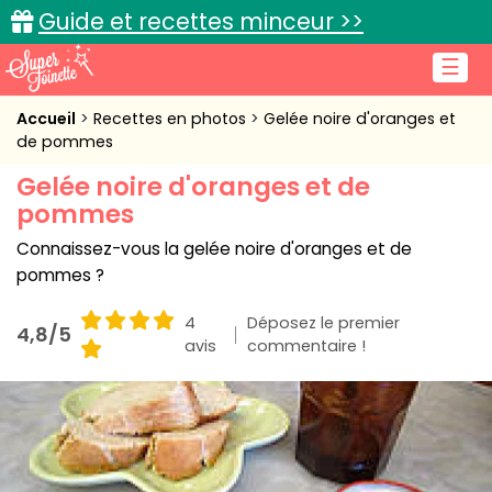
Guide et recettes minceur >>
☰
Accueil
Accueil
Recettes en photos
Gelée noire d'oranges et
de pommes
Recettes de cuisine
Gelée noire d'oranges et de
pommes
Cuisine pratique
Connaissez-vous la gelée noire d'oranges et de
L'actu cuisine
pommes ?
4
Déposez le premier
4,8/5
avis
commentaire !
Connexion