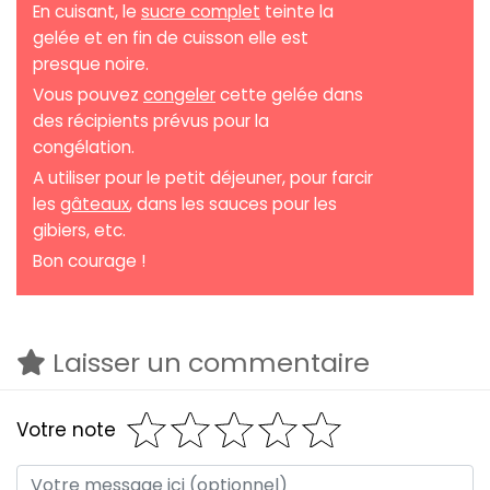
En cuisant, le
sucre complet
teinte la
gelée et en fin de cuisson elle est
presque noire.
Vous pouvez
congeler
cette gelée dans
des récipients prévus pour la
congélation.
A utiliser pour le petit déjeuner, pour farcir
les
gâteaux
, dans les sauces pour les
gibiers, etc.
Bon courage !
Laisser un commentaire
Votre note