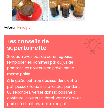
Auteur:
Mindy J.
Les conseils de
supertoinette
Si vous n'avez pas de centrifugeuse,
remplacer les
pommes
par du jus de
pommes en bouteille en prélevant le
même poids.
Si la gelée est trop épaisse dans votre
pot, passez-la au
micro-ondes
pendant
60 secondes, verser dans la
bassine à
confiture
, ajouter un demi-verre d'eau et
porter à ébullition, mettre en pots.