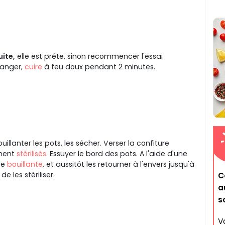
uite,
elle est prête, sinon recommencer l'essai
langer,
cuire
à feu doux pendant 2 minutes.
uillanter les pots, les sécher. Verser la confiture
ement
stérilisés
. Essuyer le bord des pots. A l'aide d'une
re
bouillante
, et aussitôt les retourner à l'envers jusqu'à
e les stériliser.
C
a
s
V