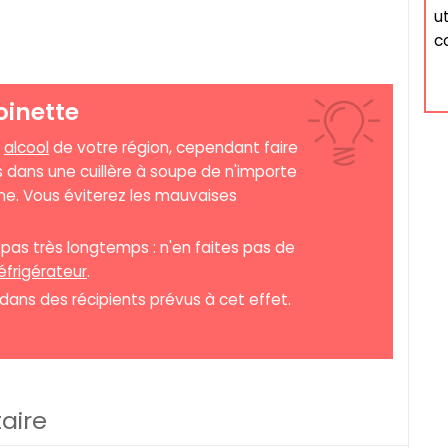
u
c
oinette
n
alcool
de votre région, cependant faire
 dans une cuillère à soupe de n'importe
me. Vous éviterez les mauvaises
 pas très longtemps : n'en faites pas de
éfrigérateur
.
 dans des récipients prévus à cet effet.
aire