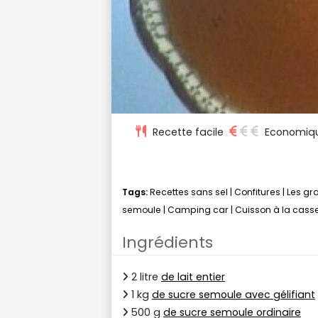
Recette facile
Economiq
Tags:
Recettes sans sel
|
Confitures
|
Les gr
semoule
|
Camping car
|
Cuisson à la cass
Ingrédients
2 litre
de lait entier
1 kg
de sucre semoule avec gélifiant
500 g
de sucre semoule ordinaire