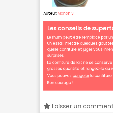
Auteur:
Manon S.
Les conseils de supert
Le
rhum
peut être remplacé par u
un essai : mettre quelques gouttes
quelle confiture et juger vous-mê
surprises.
La confiture de lait ne se conserve
grosses quantité et rangez-la au
r
Vous pouvez
congeler
la confiture
Bon courage !
Laisser un comment