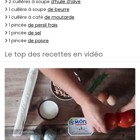
2 cuillères à soupe
d’huile d’olive
1 cuillère à soupe
de beurre
1 cuillère à café
de moutarde
1 pincée
de persil frais
1 pincée
de sel
1 pincée
de poivre
Le top des recettes en vidéo