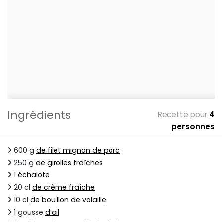
Ingrédients
Recette pour
4
personnes
600 g
de filet mignon de porc
250 g
de girolles fraîches
1
échalote
20 cl
de crème fraîche
10 cl
de bouillon de volaille
1 gousse
d’ail