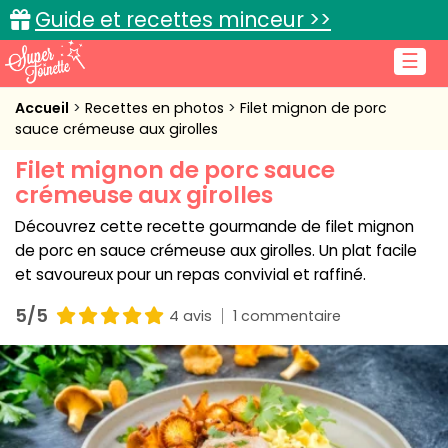
Guide et recettes minceur >>
☰
Accueil
Accueil
Recettes en photos
Filet mignon de porc
sauce crémeuse aux girolles
Recettes de cuisine
Filet mignon de porc sauce
crémeuse aux girolles
Cuisine pratique
Découvrez cette recette gourmande de filet mignon
L'actu cuisine
de porc en sauce crémeuse aux girolles. Un plat facile
et savoureux pour un repas convivial et raffiné.
5/5
4 avis
1 commentaire
Connexion