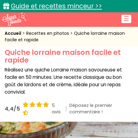
Guide et recettes minceur >>
☰
Accueil
Accueil
Recettes en photos
Quiche lorraine maison
facile et rapide
Recettes de cuisine
Quiche lorraine maison facile et
rapide
Cuisine pratique
Réalisez une quiche Lorraine maison savoureuse et
L'actu cuisine
facile en 50 minutes. Une recette classique au bon
goût de lardons et de crème, idéale pour un repas
convivial.
Connexion
5
Déposez le premier
4,4/5
avis
commentaire !