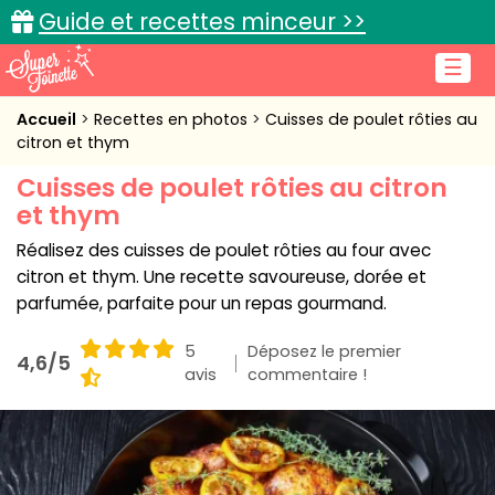
Guide et recettes minceur >>
☰
Accueil
Accueil
Recettes en photos
Cuisses de poulet rôties au
citron et thym
Recettes de cuisine
Cuisses de poulet rôties au citron
et thym
Cuisine pratique
Réalisez des cuisses de poulet rôties au four avec
L'actu cuisine
citron et thym. Une recette savoureuse, dorée et
parfumée, parfaite pour un repas gourmand.
5
Déposez le premier
4,6/5
Connexion
avis
commentaire !