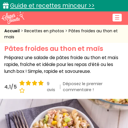
Guide et recettes minceur >>
☰
Accueil
Accueil
Recettes en photos
Pâtes froides au thon et
maïs
Recettes de cuisine
Pâtes froides au thon et maïs
Cuisine pratique
Préparez une salade de pâtes froide au thon et maïs
rapide, fraîche et idéale pour les repas d’été ou les
L'actu cuisine
lunch box ! Simple, rapide et savoureuse.
9
Déposez le premier
4,1/5
avis
commentaire !
Connexion