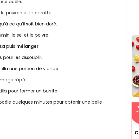
 une poêle.
le poivron et la carotte.
u’à ce qu’il soit bien doré.
min, le sel et le poivre.
lsa puis
mélanger
.
s pour les assouplir.
illa une portion de viande.
romage râpé.
tilla pour former un burrito.
 poêle quelques minutes pour obtenir une belle
C