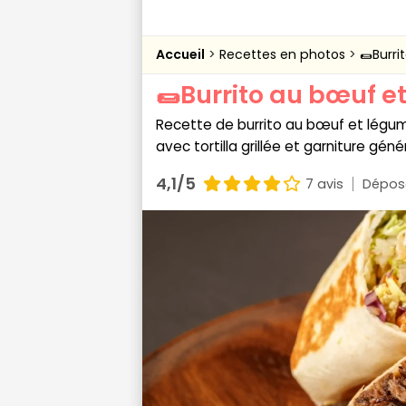
Accueil
Recettes en photos
🌯Burr
🌯Burrito au bœuf e
Recette de burrito au bœuf et légume
avec tortilla grillée et garniture gén
4,1/5
7 avis
Dépose