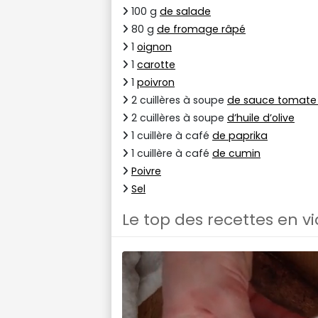
100 g
de salade
80 g
de fromage râpé
1
oignon
1
carotte
1
poivron
2 cuillères à soupe
de sauce tomate 
2 cuillères à soupe
d’huile d’olive
1 cuillère à café
de paprika
1 cuillère à café
de cumin
Poivre
Sel
Le top des recettes en v