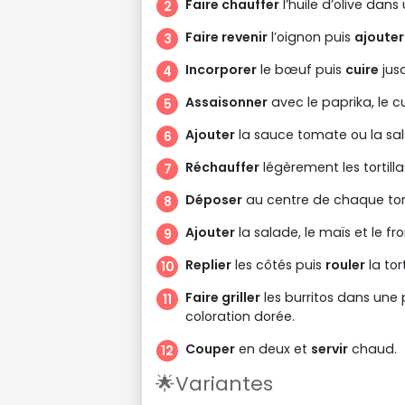
Faire chauffer
l’huile d’olive dans
Faire revenir
l’oignon puis
ajouter
Incorporer
le bœuf puis
cuire
jusq
Assaisonner
avec le paprika, le cu
Ajouter
la sauce tomate ou la sa
Réchauffer
légèrement les tortilla
Déposer
au centre de chaque tort
Ajouter
la salade, le maïs et le f
Replier
les côtés puis
rouler
la tor
Faire griller
les burritos dans une
coloration dorée.
Couper
en deux et
servir
chaud.
🌟Variantes