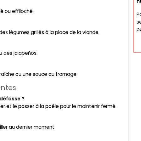
n
é ou effiloché.
P
s
po
 des légumes grillés à la place de la viande.
ou des jalapeños.
fraîche ou une sauce au fromage.
entes
 défasse ?
er et le passer à la poêle pour le maintenir fermé.
riller au dernier moment.