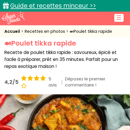
Guide et recettes minceur >>
☰
Accueil
Accueil
Recettes en photos
🍛Poulet tikka rapide
🍛Poulet tikka rapide
Recettes de cuisine
Recette de poulet tikka rapide : savoureux, épicé et
Cuisine pratique
facile à préparer, prêt en 35 minutes. Parfait pour un
repas exotique maison !
L'actu cuisine
5
Déposez le premier
4,2/5
avis
commentaire !
Connexion