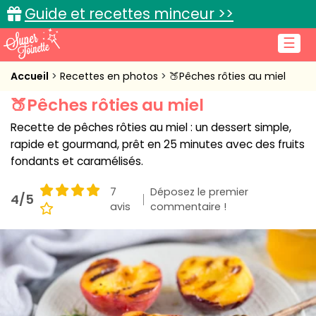
Guide et recettes minceur >>
☰
Accueil
Accueil
Recettes en photos
🍑Pêches rôties au miel
🍑Pêches rôties au miel
Recettes de cuisine
Recette de pêches rôties au miel : un dessert simple,
Cuisine pratique
rapide et gourmand, prêt en 25 minutes avec des fruits
fondants et caramélisés.
L'actu cuisine
7
Déposez le premier
4/5
avis
commentaire !
Connexion