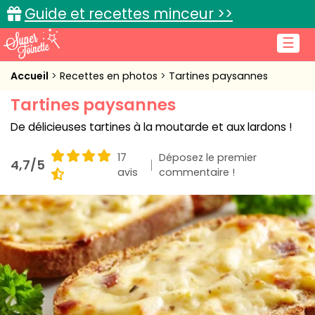
Guide et recettes minceur >>
☰
Accueil
Accueil
Recettes en photos
Tartines paysannes
Tartines paysannes
Recettes de cuisine
De délicieuses tartines à la moutarde et aux lardons !
Cuisine pratique
17
Déposez le premier
4,7/5
L'actu cuisine
avis
commentaire !
Connexion