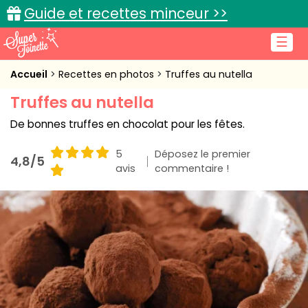
Guide et recettes minceur >>
☰
Accueil
Accueil
Recettes en photos
Truffes au nutella
Truffes au nutella
Recettes de cuisine
De bonnes truffes en chocolat pour les fêtes.
Cuisine pratique
5
Déposez le premier
4,8/5
L'actu cuisine
avis
commentaire !
Connexion