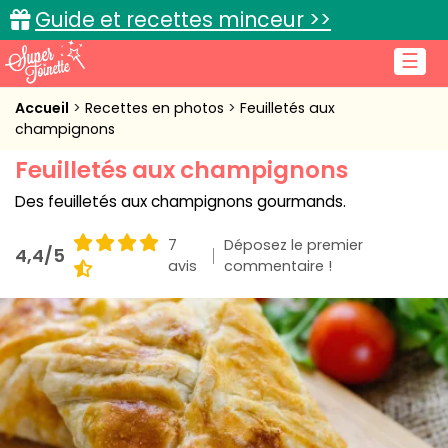
Guide et recettes minceur >>
☰
Accueil
Accueil
Recettes en photos
Feuilletés aux
champignons
Recettes de cuisine
Feuilletés aux champignons
Cuisine pratique
Des feuilletés aux champignons gourmands.
L'actu cuisine
7
Déposez le premier
4,4/5
avis
commentaire !
Connexion