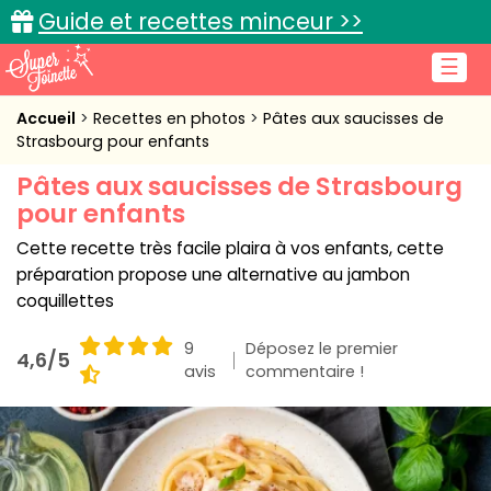
Guide et recettes minceur >>
☰
Accueil
Accueil
Recettes en photos
Pâtes aux saucisses de
Strasbourg pour enfants
Recettes de cuisine
Pâtes aux saucisses de Strasbourg
pour enfants
Cuisine pratique
Cette recette très facile plaira à vos enfants, cette
L'actu cuisine
préparation propose une alternative au jambon
coquillettes
9
Déposez le premier
4,6/5
Connexion
avis
commentaire !