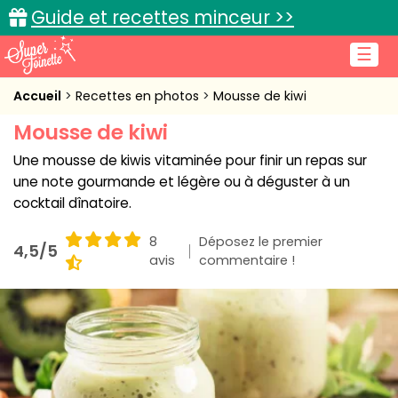
Guide et recettes minceur >>
☰
Accueil
Accueil
Recettes en photos
Mousse de kiwi
Mousse de kiwi
Recettes de cuisine
Une mousse de kiwis vitaminée pour finir un repas sur
Cuisine pratique
une note gourmande et légère ou à déguster à un
cocktail dînatoire.
L'actu cuisine
8
Déposez le premier
4,5/5
avis
commentaire !
Connexion