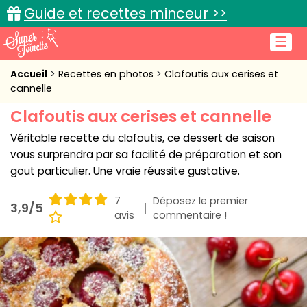
Guide et recettes minceur >>
☰
Accueil
Accueil
Recettes en photos
Clafoutis aux cerises et
cannelle
Recettes de cuisine
Clafoutis aux cerises et cannelle
Cuisine pratique
Véritable recette du clafoutis, ce dessert de saison
vous surprendra par sa facilité de préparation et son
L'actu cuisine
gout particulier. Une vraie réussite gustative.
7
Déposez le premier
3,9/5
avis
commentaire !
Connexion