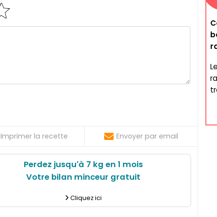
C
b
r
L
r
t
Imprimer la recette
Envoyer par email
Perdez jusqu'à 7 kg en 1 mois
Votre bilan minceur gratuit
Cliquez ici