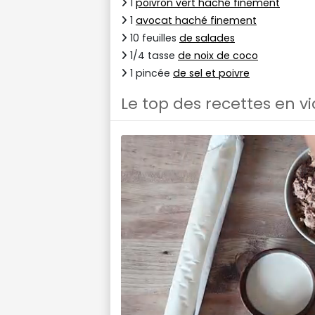
1
poivron vert haché finement
1
avocat haché finement
10 feuilles
de salades
1/4 tasse
de noix de coco
1 pincée
de sel et poivre
Le top des recettes en v