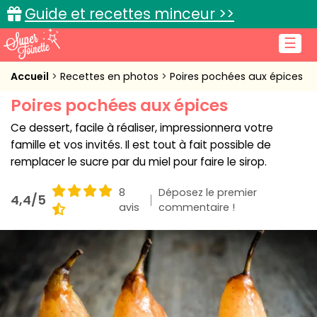
Guide et recettes minceur >>
☰
Accueil
Accueil
Recettes en photos
Poires pochées aux épices
Poires pochées aux épices
Recettes de cuisine
Ce dessert, facile à réaliser, impressionnera votre
Cuisine pratique
famille et vos invités. Il est tout à fait possible de
remplacer le sucre par du miel pour faire le sirop.
L'actu cuisine
8
Déposez le premier
4,4/5
avis
commentaire !
Connexion