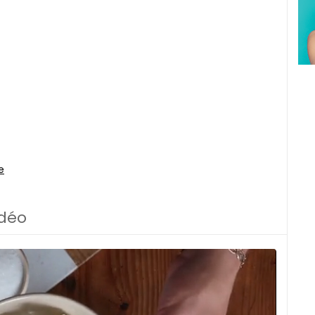
e
idéo