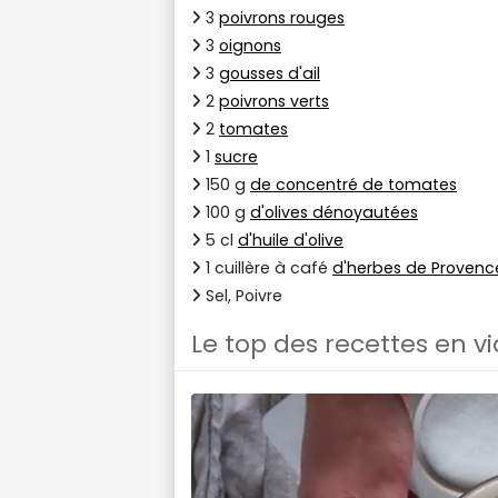
3
poivrons rouges
3
oignons
3
gousses d'ail
2
poivrons verts
2
tomates
1
sucre
150 g
de concentré de tomates
100 g
d'olives dénoyautées
5 cl
d'huile d'olive
1 cuillère à café
d'herbes de Provenc
Sel, Poivre
Le top des recettes en v