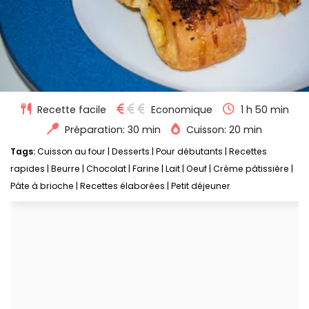
Recette facile
Economique
1 h 50 min
Préparation: 30 min
Cuisson: 20 min
Tags:
Cuisson au four
|
Desserts
|
Pour débutants
|
Recettes
rapides
|
Beurre
|
Chocolat
|
Farine
|
Lait
|
Oeuf
|
Crème pâtissière
|
Pâte à brioche
|
Recettes élaborées
|
Petit déjeuner