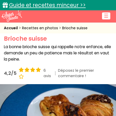
Guide et recettes minceur >>
☰
Accueil
Accueil
Recettes en photos
Brioche suisse
Brioche suisse
Recettes de cuisine
La bonne brioche suisse qui rappelle notre enfance, elle
Cuisine pratique
demande un peu de patience mais le résultat en vaut
la peine.
L'actu cuisine
6
Déposez le premier
4,2/5
avis
commentaire !
Connexion