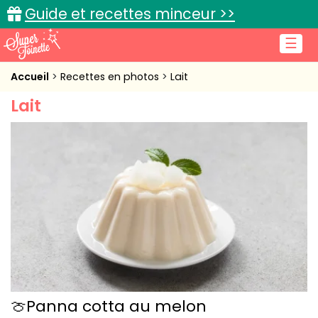
Guide et recettes minceur >>
☰
Accueil
Accueil
Recettes en photos
Lait
Lait
Recettes de cuisine
Cuisine pratique
L'actu cuisine
Connexion
🍈Panna cotta au melon