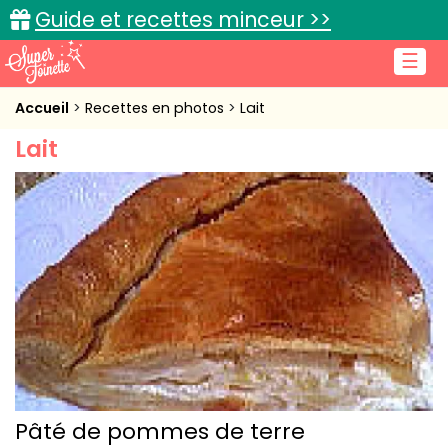
Guide et recettes minceur >>
☰
Accueil
Accueil
Recettes en photos
Lait
Lait
Recettes de cuisine
Cuisine pratique
L'actu cuisine
Connexion
Pâté de pommes de terre