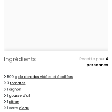
Ingrédients
Recette pour
4
personnes
500 g
de dorades vidées et écaillées
3
tomates
1
oignon
1
gousse d'ail
1
citron
1 verre
d'eau