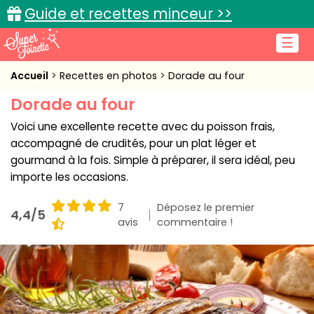
Guide et recettes minceur >>
☰
Accueil
Accueil
Recettes en photos
Dorade au four
Dorade au four
Recettes de cuisine
Voici une excellente recette avec du poisson frais,
Cuisine pratique
accompagné de crudités, pour un plat léger et
gourmand à la fois. Simple à préparer, il sera idéal, peu
L'actu cuisine
importe les occasions.
7
Déposez le premier
4,4/5
avis
commentaire !
Connexion