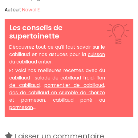
Auteur:
Nawal E.
Les conseils de
supertoinette
Découvrez tout ce qu'il faut savoir sur le
cabillaud et nos astuces pour la
cuisson
du cabillaud entier
.
Et voici nos meilleures recettes avec du
cabillaud :
salade de cabillaud froid
,
flan
de cabillaud
,
parmentier de cabillaud
,
dos de cabillaud en crumble de chorizo
et parmesan
,
cabillaud pané au
parmesan
...
Laisser un commentaire