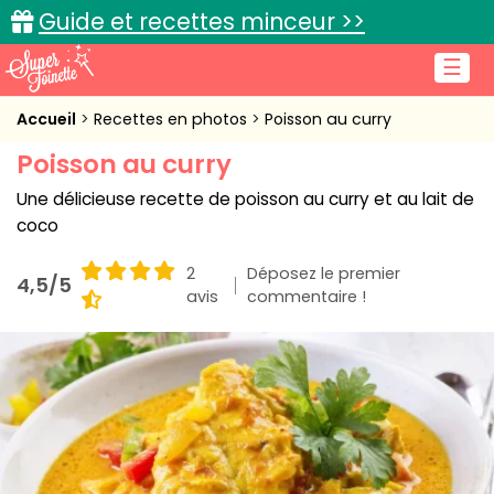
Guide et recettes minceur >>
☰
Accueil
Accueil
Recettes en photos
Poisson au curry
Poisson au curry
Recettes de cuisine
Une délicieuse recette de poisson au curry et au lait de
Cuisine pratique
coco
L'actu cuisine
2
Déposez le premier
4,5/5
avis
commentaire !
Connexion